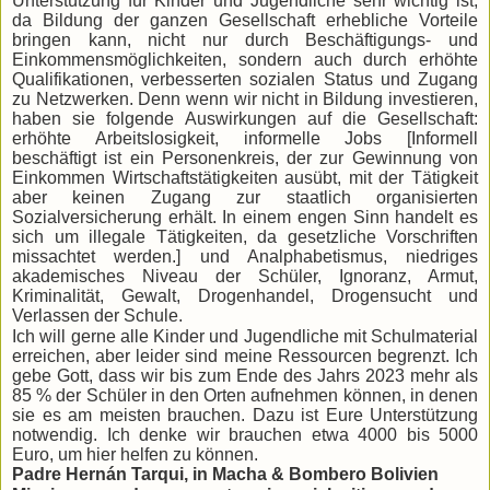
Unterstützung für Kinder und Jugendliche sehr wichtig ist;
da Bildung der ganzen Gesellschaft erhebliche Vorteile
bringen kann, nicht nur durch Beschäftigungs- und
Einkommensmöglichkeiten, sondern auch durch erhöhte
Qualifikationen, verbesserten sozialen Status und Zugang
zu Netzwerken. Denn wenn wir nicht in Bildung investieren,
haben sie folgende Auswirkungen auf die Gesellschaft:
erhöhte Arbeitslosigkeit, informelle Jobs [Informell
beschäftigt ist ein Personenkreis, der zur Gewinnung von
Einkommen Wirtschaftstätigkeiten ausübt, mit der Tätigkeit
aber keinen Zugang zur staatlich organisierten
Sozialversicherung erhält. In einem engen Sinn handelt es
sich um illegale Tätigkeiten, da gesetzliche Vorschriften
missachtet werden.] und Analphabetismus, niedriges
akademisches Niveau der Schüler, Ignoranz, Armut,
Kriminalität, Gewalt, Drogenhandel, Drogensucht und
Verlassen der Schule.
Ich will gerne alle Kinder und Jugendliche mit Schulmaterial
erreichen, aber leider sind meine Ressourcen begrenzt. Ich
gebe Gott, dass wir bis zum Ende des Jahrs 2023 mehr als
85 % der Schüler in den Orten aufnehmen können, in denen
sie es am meisten brauchen. Dazu ist Eure Unterstützung
notwendig. Ich denke wir brauchen etwa 4000 bis 5000
Euro, um hier helfen zu können.
Padre Hernán Tarqui, in Macha & Bombero Bolivien