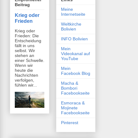
Beitrag
Meine
Internetseite
Krieg oder
Frieden
Weltkirche
Bolivien
Krieg oder
Frieden: Die
INFO Bolivien
Entscheidung
fällt in uns
Mein
selbst. Wir
Videokanal auf
stehen an
YouTube
einer Schwelle.
Wenn wir
Mein
heute die
Facebook Blog
Nachrichten
verfolgen,
Macha &
fühlen wir...
Bombori
Facebookseite
Esmoraca &
Mojinete
Facebookseite
Pinterest