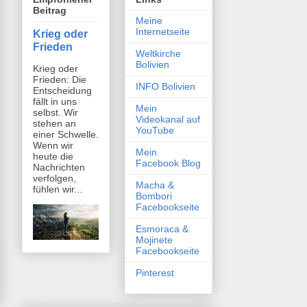
Beitrag
Meine
Internetseite
Krieg oder
Frieden
Weltkirche
Bolivien
Krieg oder
Frieden: Die
INFO Bolivien
Entscheidung
fällt in uns
Mein
selbst. Wir
Videokanal auf
stehen an
YouTube
einer Schwelle.
Wenn wir
Mein
heute die
Facebook Blog
Nachrichten
verfolgen,
Macha &
fühlen wir...
Bombori
Facebookseite
Esmoraca &
Mojinete
Facebookseite
Pinterest