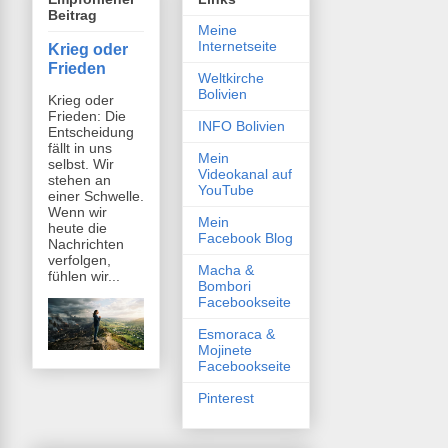
Beitrag
Meine
Internetseite
Krieg oder
Frieden
Weltkirche
Bolivien
Krieg oder
Frieden: Die
INFO Bolivien
Entscheidung
fällt in uns
Mein
selbst. Wir
Videokanal auf
stehen an
YouTube
einer Schwelle.
Wenn wir
Mein
heute die
Facebook Blog
Nachrichten
verfolgen,
Macha &
fühlen wir...
Bombori
Facebookseite
Esmoraca &
Mojinete
Facebookseite
Pinterest