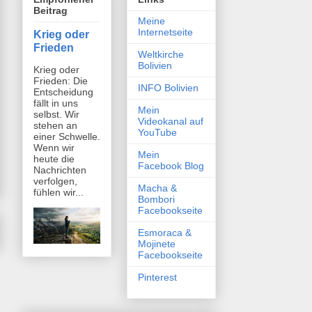
Beitrag
Meine
Internetseite
Krieg oder
Frieden
Weltkirche
Bolivien
Krieg oder
Frieden: Die
INFO Bolivien
Entscheidung
fällt in uns
Mein
selbst. Wir
Videokanal auf
stehen an
YouTube
einer Schwelle.
Wenn wir
Mein
heute die
Facebook Blog
Nachrichten
verfolgen,
Macha &
fühlen wir...
Bombori
Facebookseite
Esmoraca &
Mojinete
Facebookseite
Pinterest