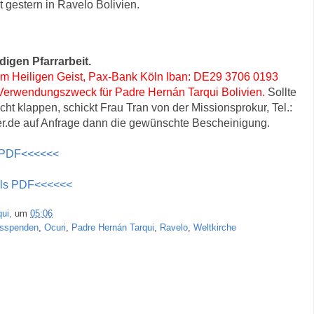
 gestern in Ravelo Bolivien.
digen Pfarrarbeit.
om Heiligen Geist, Pax-Bank Köln Iban: DE29 3706 0193
rwendungszweck für Padre Hernán Tarqui Bolivien.
Sollte
ht klappen, schickt Frau Tran von der Missionsprokur, Tel.:
er.de auf Anfrage dann die gewünschte Bescheinigung.
s PDF<<<<<<
 als PDF<<<<<<
ui,
um
05:06
nsspenden
,
Ocuri
,
Padre Hernán Tarqui
,
Ravelo
,
Weltkirche