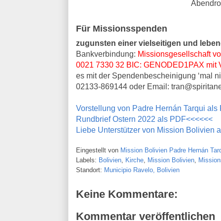
Abendrot
Für Missionsspenden
zugunsten einer vielseitigen und leben
Bankverbindung:
Missionsgesellschaft v
0021 7330 32 BIC: GENODED1PAX mit Ve
es mit der Spendenbescheinigung ‘mal nic
02133-869144 oder Email: tran@spiritan
Vorstellung von Padre Hernán Tarqui al
Rundbrief Ostern 2022 als PDF<<<<<<
Liebe Unterstützer von Mission Bolivien
Eingestellt von
Mission Bolivien Padre Hernán Tarq
Labels:
Bolivien
,
Kirche
,
Mission Bolivien
,
Missio
Standort:
Municipio Ravelo, Bolivien
Keine Kommentare:
Kommentar veröffentlichen