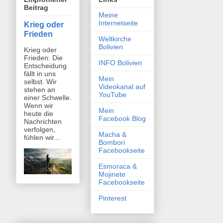
Beitrag
Meine
Internetseite
Krieg oder
Frieden
Weltkirche
Bolivien
Krieg oder
Frieden: Die
INFO Bolivien
Entscheidung
fällt in uns
Mein
selbst. Wir
Videokanal auf
stehen an
YouTube
einer Schwelle.
Wenn wir
Mein
heute die
Facebook Blog
Nachrichten
verfolgen,
Macha &
fühlen wir...
Bombori
Facebookseite
Esmoraca &
Mojinete
Facebookseite
Pinterest