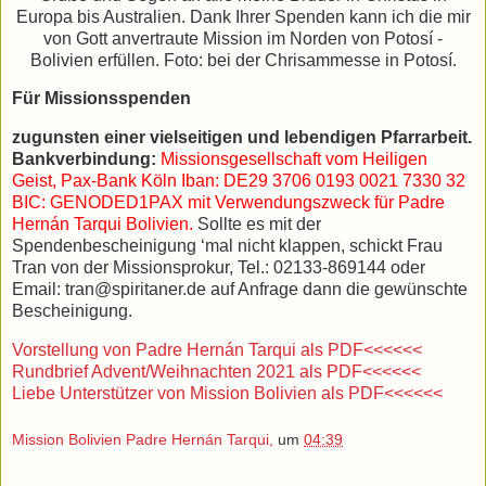
Europa bis Australien. Dank Ihrer Spenden kann ich die mir
von Gott anvertraute Mission im Norden von Potosí -
Bolivien erfüllen. Foto: bei der
Chrisammesse
in
Potosí
.
Für Missionsspenden
zugunsten einer vielseitigen und lebendigen Pfarrarbeit.
Bankverbindung:
Missionsgesellschaft vom Heiligen
Geist, Pax-Bank Köln Iban: DE29 3706 0193 0021 7330 32
BIC: GENODED1PAX mit Verwendungszweck für Padre
Hernán Tarqui Bolivien.
Sollte es mit der
Spendenbescheinigung ‘mal nicht klappen, schickt Frau
Tran von der Missionsprokur, Tel.: 02133-869144 oder
Email: tran@spiritaner.de auf Anfrage dann die gewünschte
Bescheinigung.
Vorstellung von Padre Hernán Tarqui als PDF<<<<<<
Rundbrief Advent/Weihnachten 2021 als PDF<<<<<<
Liebe Unterstützer von Mission Bolivien als PDF<<<<<<
Mission Bolivien Padre Hernán Tarqui,
um
04:39