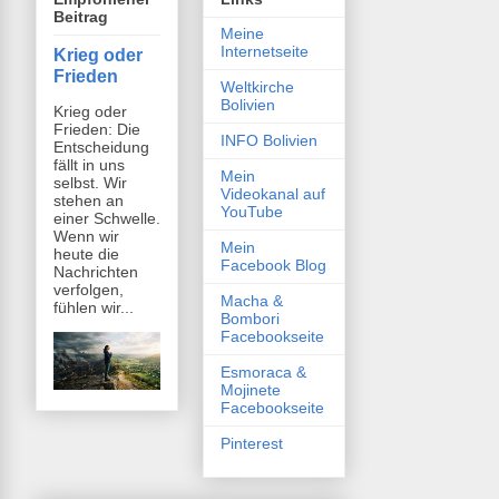
Beitrag
Meine
Internetseite
Krieg oder
Frieden
Weltkirche
Bolivien
Krieg oder
Frieden: Die
INFO Bolivien
Entscheidung
fällt in uns
Mein
selbst. Wir
Videokanal auf
stehen an
YouTube
einer Schwelle.
Wenn wir
Mein
heute die
Facebook Blog
Nachrichten
verfolgen,
Macha &
fühlen wir...
Bombori
Facebookseite
Esmoraca &
Mojinete
Facebookseite
Pinterest