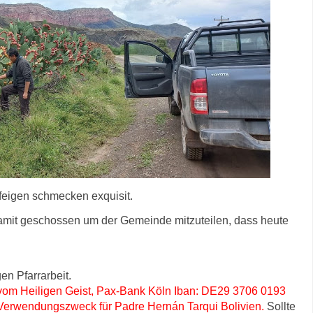
feigen schmecken exquisit.
amit geschossen um der Gemeinde mitzuteilen, dass heute
en Pfarrarbeit.
 vom Heiligen Geist, Pax-Bank Köln Iban: DE29 3706 0193
rwendungszweck für Padre Hernán Tarqui Bolivien.
Sollte