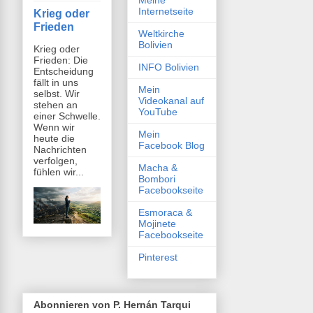
Meine
Internetseite
Krieg oder
Frieden
Weltkirche
Bolivien
Krieg oder
Frieden: Die
INFO Bolivien
Entscheidung
fällt in uns
Mein
selbst. Wir
Videokanal auf
stehen an
YouTube
einer Schwelle.
Wenn wir
Mein
heute die
Facebook Blog
Nachrichten
verfolgen,
Macha &
fühlen wir...
Bombori
Facebookseite
Esmoraca &
Mojinete
Facebookseite
Pinterest
Abonnieren von P. Hernán Tarqui