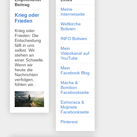
Beitrag
Meine
Internetseite
Krieg oder
Frieden
Weltkirche
Bolivien
Krieg oder
Frieden: Die
INFO Bolivien
Entscheidung
fällt in uns
Mein
selbst. Wir
Videokanal auf
stehen an
YouTube
einer Schwelle.
Wenn wir
Mein
heute die
Facebook Blog
Nachrichten
verfolgen,
Macha &
fühlen wir...
Bombori
Facebookseite
Esmoraca &
Mojinete
Facebookseite
Pinterest