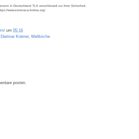
rvern in Deutschland TLS verschlüsselt zur Ihrer Sicherheit.
ttps://www.esmoraca-bolivia.org/
om/
um
05:16
 Dietmar Krämer
,
Weltkirche
entare posten.