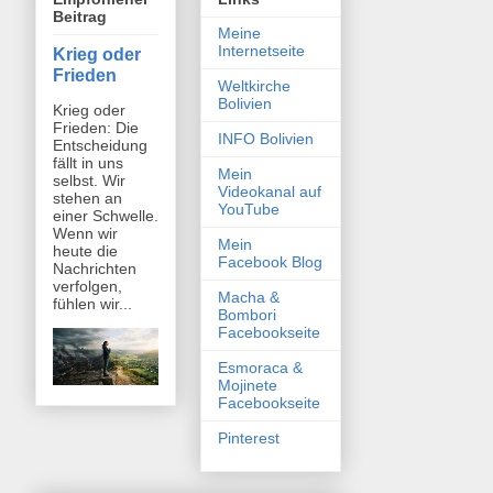
Beitrag
Meine
Internetseite
Krieg oder
Frieden
Weltkirche
Bolivien
Krieg oder
Frieden: Die
INFO Bolivien
Entscheidung
fällt in uns
Mein
selbst. Wir
Videokanal auf
stehen an
YouTube
einer Schwelle.
Wenn wir
Mein
heute die
Facebook Blog
Nachrichten
verfolgen,
Macha &
fühlen wir...
Bombori
Facebookseite
Esmoraca &
Mojinete
Facebookseite
Pinterest