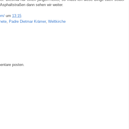
 Asphaltstraßen dann sehen wir weiter.
om/
um
13:15
nete
,
Padre Dietmar Krämer
,
Weltkirche
entare posten.