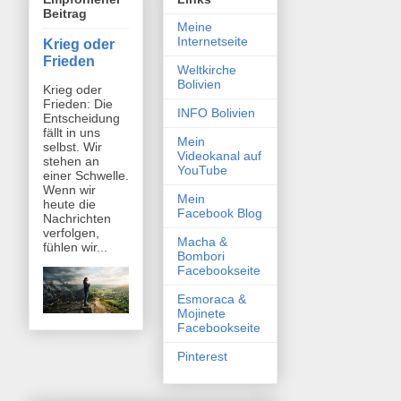
Beitrag
Meine
Internetseite
Krieg oder
Frieden
Weltkirche
Bolivien
Krieg oder
Frieden: Die
INFO Bolivien
Entscheidung
fällt in uns
Mein
selbst. Wir
Videokanal auf
stehen an
YouTube
einer Schwelle.
Wenn wir
Mein
heute die
Facebook Blog
Nachrichten
verfolgen,
Macha &
fühlen wir...
Bombori
Facebookseite
Esmoraca &
Mojinete
Facebookseite
Pinterest