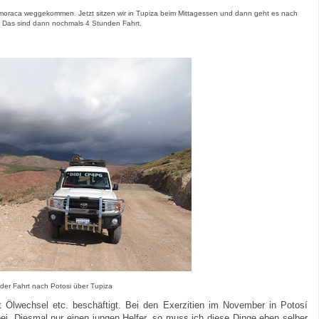
oraca weggekommen. Jetzt sitzen wir in Tupiza beim Mittagessen und dann geht es nach
r Das sind dann nochmals 4 Stunden Fahrt.
der Fahrt nach Potosi über Tupiza
Ölwechsel etc. beschäftigt. Bei den Exerzitien im November in Potosí
ei. Diesmal nur einen jungen Helfer, so muss ich diese Dinge eben selber