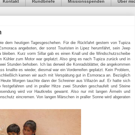
Kontakt
Rundbriefe
Missionsspenden
Über mi
n
owie dem heutigen Tagesgeschehen. Für die Rückfahrt gestern von Tupiza
smoraca angeboten, der sonst Touristen in Lipez herumfährt, sein Jeep
a bleiben. Kurz vorm Sillar gab es einen Knall und die Windschutzscheibe
 Kühler zum Motor war geplatzt. Also ging es nach Tupiza zurück und in
wei Stunden behoben. Ich las derweil die Konradsblätter, die angekommen
 knallte es wieder, diesmal war ein Vorderreifen geplatzt. Kein Problem,
 schließlich kamen wir auch mit Verspätung gut in Esmoraca an. Bezüglich
Heute Morgen tauchte dann der Schreiner aus Villazón auf. Er hatte sich
festgefahren und in praller Hitze zwei Stunden geschaufelt und Steine
ensendung wird vor Hautkrebs gewarnt. Also nur mit langen Ärmeln und
nschutz eincremen. Von langen Märschen in praller Sonne wird abgeraten