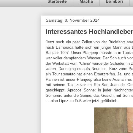
Startseite
Macha
Bombori
Samstag, 8. November 2014
Interessantes Hochlandlebe
Jetzt noch ein paar Zeilen von der Rückfahrt s
nach Esmoraca hatte sich ein junger Mann aus E
Baujahr 1997. Unser Pfarrjeep musste ja in Tupiz
war voller dampfendem Wasser. Der Schlauch vom
der Werkstatt vom “Chino” wurde der Schaden in z
waren. Dann ging es aufs Neue los. Kurz vorm Pass
ein Touristenauto hat einen Ersatzreifen. Ja, und
Pannen ist unser Pfarrjeep also keine Ausnahme. 
mit seinem Taxi zuvor im Río San Juan del Oro 
geschleppt. Apropos Sonne: in jeder Nachricht
Sombrero unter die Sonne, das Gesicht mit Sonne
… also Lipez zu Fuß wäre jetzt gefährlich.