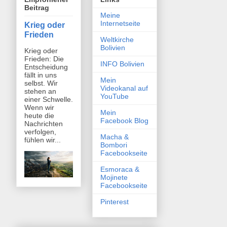
Beitrag
Meine
Internetseite
Krieg oder
Frieden
Weltkirche
Bolivien
Krieg oder
Frieden: Die
INFO Bolivien
Entscheidung
fällt in uns
Mein
selbst. Wir
Videokanal auf
stehen an
YouTube
einer Schwelle.
Wenn wir
Mein
heute die
Facebook Blog
Nachrichten
verfolgen,
Macha &
fühlen wir...
Bombori
Facebookseite
Esmoraca &
Mojinete
Facebookseite
Pinterest