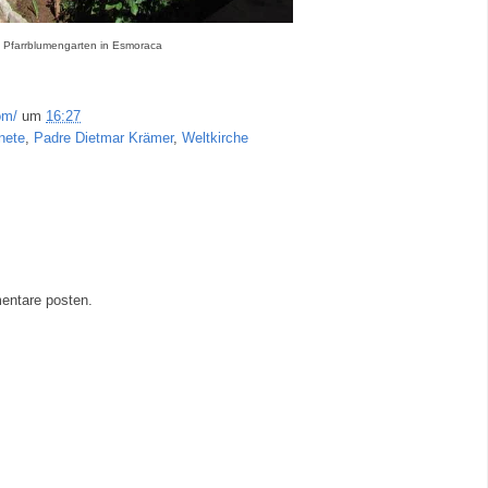
 Pfarrblumengarten in Esmoraca
om/
um
16:27
nete
,
Padre Dietmar Krämer
,
Weltkirche
entare posten.