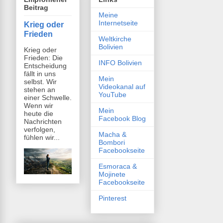
Beitrag
Meine
Internetseite
Krieg oder
Frieden
Weltkirche
Bolivien
Krieg oder
Frieden: Die
INFO Bolivien
Entscheidung
fällt in uns
Mein
selbst. Wir
Videokanal auf
stehen an
YouTube
einer Schwelle.
Wenn wir
Mein
heute die
Facebook Blog
Nachrichten
verfolgen,
Macha &
fühlen wir...
Bombori
Facebookseite
Esmoraca &
Mojinete
Facebookseite
Pinterest