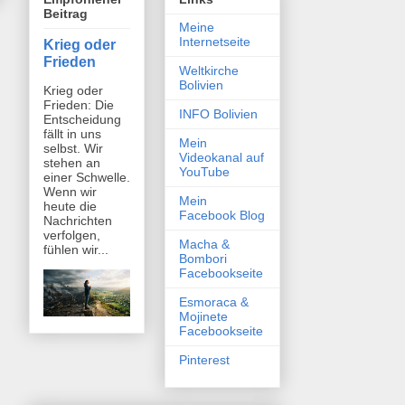
Beitrag
Meine
Internetseite
Krieg oder
Frieden
Weltkirche
Bolivien
Krieg oder
Frieden: Die
INFO Bolivien
Entscheidung
fällt in uns
Mein
selbst. Wir
Videokanal auf
stehen an
YouTube
einer Schwelle.
Wenn wir
Mein
heute die
Facebook Blog
Nachrichten
verfolgen,
Macha &
fühlen wir...
Bombori
Facebookseite
Esmoraca &
Mojinete
Facebookseite
Pinterest