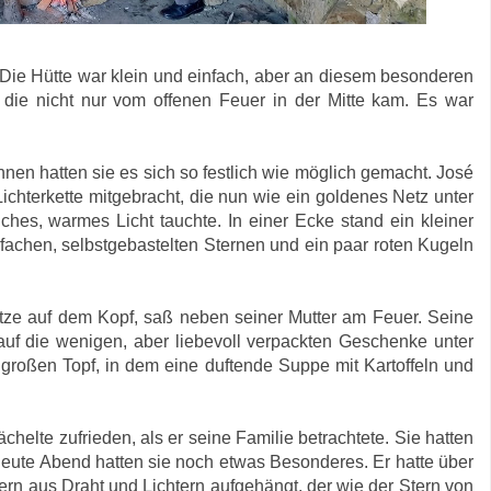
 Die Hütte war klein und einfach, aber an diesem besonderen
 die nicht nur vom offenen Feuer in der Mitte kam. Es war
nnen hatten sie es sich so festlich wie möglich gemacht. José
 Lichterkette mitgebracht, die nun wie ein goldenes Netz unter
hes, warmes Licht tauchte. In einer Ecke stand ein kleiner
achen, selbstgebastelten Sternen und ein paar roten Kugeln
ütze auf dem Kopf, saß neben seiner Mutter am Feuer. Seine
auf die wenigen, aber liebevoll verpackten Geschenke unter
 großen Topf, in dem eine duftende Suppe mit Kartoffeln und
helte zufrieden, als er seine Familie betrachtete. Sie hatten
d heute Abend hatten sie noch etwas Besonderes. Er hatte über
n aus Draht und Lichtern aufgehängt, der wie der Stern von