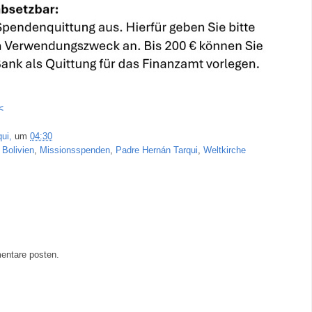
<
ui,
um
04:30
 Bolivien
,
Missionsspenden
,
Padre Hernán Tarqui
,
Weltkirche
entare posten.