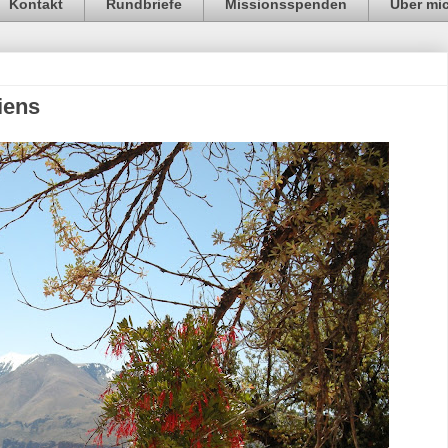
Kontakt
Rundbriefe
Missionsspenden
Über mi
iens