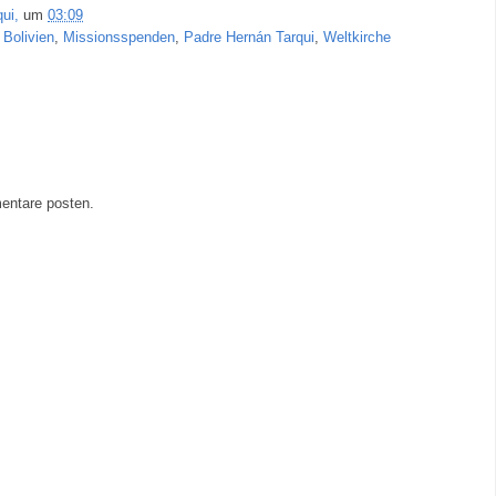
ui,
um
03:09
 Bolivien
,
Missionsspenden
,
Padre Hernán Tarqui
,
Weltkirche
entare posten.