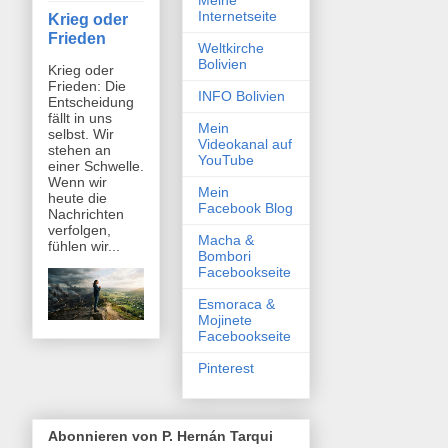
Meine
Internetseite
Krieg oder
Frieden
Weltkirche
Bolivien
Krieg oder
Frieden: Die
INFO Bolivien
Entscheidung
fällt in uns
Mein
selbst. Wir
Videokanal auf
stehen an
YouTube
einer Schwelle.
Wenn wir
Mein
heute die
Facebook Blog
Nachrichten
verfolgen,
Macha &
fühlen wir...
Bombori
Facebookseite
Esmoraca &
Mojinete
Facebookseite
Pinterest
Abonnieren von P. Hernán Tarqui