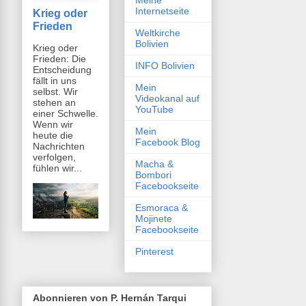
Meine
Internetseite
Krieg oder
Frieden
Weltkirche
Bolivien
Krieg oder
Frieden: Die
INFO Bolivien
Entscheidung
fällt in uns
Mein
selbst. Wir
Videokanal auf
stehen an
YouTube
einer Schwelle.
Wenn wir
Mein
heute die
Facebook Blog
Nachrichten
verfolgen,
Macha &
fühlen wir...
Bombori
Facebookseite
Esmoraca &
Mojinete
Facebookseite
Pinterest
Abonnieren von P. Hernán Tarqui