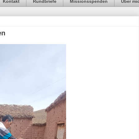
Kontakt
Rundbriefe
Missionsspenden
Über mi
en