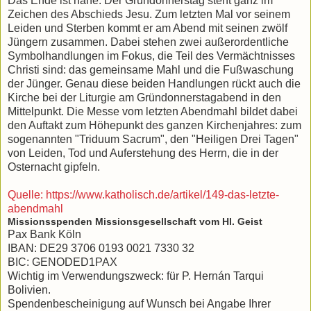
Das Ende ist nahe: Der Gründonnerstag steht ganz im
Zeichen des Abschieds Jesu. Zum letzten Mal vor seinem
Leiden und Sterben kommt er am Abend mit seinen zwölf
Jüngern zusammen. Dabei stehen zwei außerordentliche
Symbolhandlungen im Fokus, die Teil des Vermächtnisses
Christi sind: das gemeinsame Mahl und die Fußwaschung
der Jünger. Genau diese beiden Handlungen rückt auch die
Kirche bei der Liturgie am Gründonnerstagabend in den
Mittelpunkt. Die Messe vom letzten Abendmahl bildet dabei
den Auftakt zum Höhepunkt des ganzen Kirchenjahres: zum
sogenannten "Triduum Sacrum", den "Heiligen Drei Tagen"
von Leiden, Tod und Auferstehung des Herrn, die in der
Osternacht gipfeln.
Quelle: https://www.katholisch.de/artikel/149-das-letzte-
abendmahl
Missionsspenden Missionsgesellschaft vom Hl. Geist
Pax Bank Köln
IBAN: DE29 3706 0193 0021 7330 32
BIC: GENODED1PAX
Wichtig im Verwendungszweck: für P. Hernán Tarqui
Bolivien.
Spendenbescheinigung auf Wunsch bei Angabe Ihrer