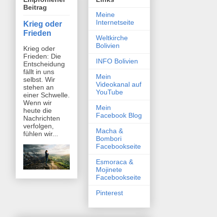
Beitrag
Meine
Internetseite
Krieg oder
Frieden
Weltkirche
Bolivien
Krieg oder
Frieden: Die
INFO Bolivien
Entscheidung
fällt in uns
Mein
selbst. Wir
Videokanal auf
stehen an
YouTube
einer Schwelle.
Wenn wir
Mein
heute die
Facebook Blog
Nachrichten
verfolgen,
Macha &
fühlen wir...
Bombori
Facebookseite
Esmoraca &
Mojinete
Facebookseite
Pinterest