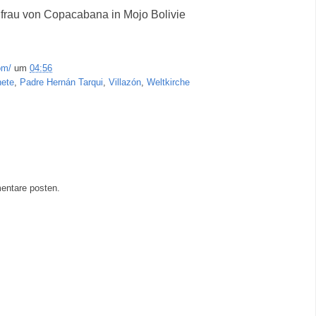
frau von Copacabana in Mojo Bolivie
om/
um
04:56
nete
,
Padre Hernán Tarqui
,
Villazón
,
Weltkirche
entare posten.