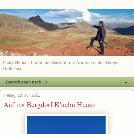
Padre Hernán Tarqui im Dienst für die Ärmsten in den Bergen
Boliviens
▼
Freitag, 23. Juli 2021
Auf ins Bergdorf K'uchu Huasi