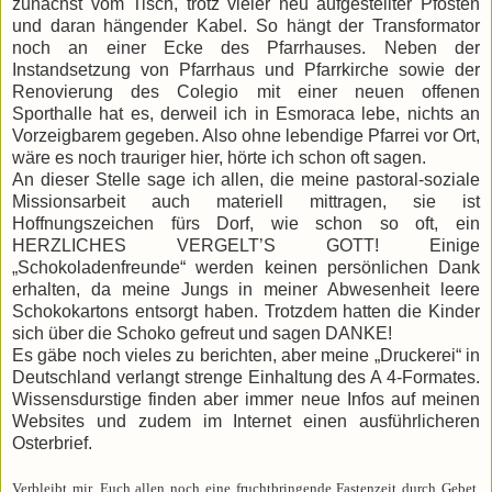
zunächst vom Tisch, trotz vieler neu aufgestellter Pfosten
und daran hängender Kabel. So hängt der Transformator
noch an einer Ecke des Pfarrhauses. Neben der
Instandsetzung von Pfarrhaus und Pfarrkirche sowie der
Renovierung des Colegio mit einer neuen offenen
Sporthalle hat es, derweil ich in Esmoraca lebe, nichts an
Vorzeigbarem gegeben. Also ohne lebendige Pfarrei vor Ort,
wäre es noch trauriger hier, hörte ich schon oft sagen.
An dieser Stelle sage ich allen, die meine pastoral-soziale
Missionsarbeit auch materiell mittragen, sie ist
Hoffnungszeichen fürs Dorf, wie schon so oft, ein
HERZLICHES VERGELT’S GOTT! Einige
„Schokoladenfreunde“ werden keinen persönlichen Dank
erhalten, da meine Jungs in meiner Abwesenheit leere
Schokokartons entsorgt haben. Trotzdem hatten die Kinder
sich über die Schoko gefreut und sagen DANKE!
Es gäbe noch vieles zu berichten, aber meine „Druckerei“ in
Deutschland verlangt strenge Einhaltung des A 4-Formates.
Wissensdurstige finden aber immer neue Infos auf meinen
Websites und zudem im Internet einen ausführlicheren
Osterbrief.
Verbleibt mir, Euch allen noch eine fruchtbringende Fastenzeit durch Gebet,