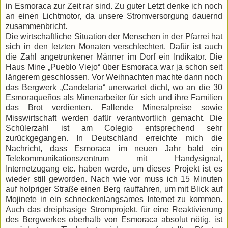
in Esmoraca zur Zeit rar sind. Zu guter Letzt denke ich noch
an einen Lichtmotor, da unsere Stromversorgung dauernd
zusammenbricht.
Die wirtschaftliche Situation der Menschen in der Pfarrei hat
sich in den letzten Monaten verschlechtert. Dafür ist auch
die Zahl angetrunkener Männer im Dorf ein Indikator. Die
Haus Mine „Pueblo Viejo“ über Esmoraca war ja schon seit
längerem geschlossen. Vor Weihnachten machte dann noch
das Bergwerk „Candelaria“ unerwartet dicht, wo an die 30
Esmoraqueños als Minenarbeiter für sich und ihre Familien
das Brot verdienten. Fallende Mineralpreise sowie
Misswirtschaft werden dafür verantwortlich gemacht. Die
Schülerzahl ist am Colegio entsprechend sehr
zurückgegangen. In Deutschland erreichte mich die
Nachricht, dass Esmoraca im neuen Jahr bald ein
Telekommunikationszentrum mit Handysignal,
Internetzugang etc. haben werde, um dieses Projekt ist es
wieder still geworden. Nach wie vor muss ich 15 Minuten
auf holpriger Straße einen Berg rauffahren, um mit Blick auf
Mojinete in ein schneckenlangsames Internet zu kommen.
Auch das dreiphasige Stromprojekt, für eine Reaktivierung
des Bergwerkes oberhalb von Esmoraca absolut nötig, ist