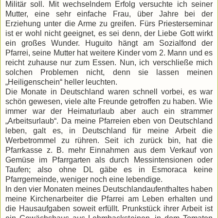
Militär soll. Mit wechselndem Erfolg versuchte ich seiner
Mutter, eine sehr einfache Frau, über Jahre bei der
Erziehung unter die Arme zu greifen. Fürs Priesterseminar
ist er wohl nicht geeignet, es sei denn, der Liebe Gott wirkt
ein großes Wunder. Huguito hängt am Sozialfond der
Pfarrei, seine Mutter hat weitere Kinder vom 2. Mann und es
reicht zuhause nur zum Essen. Nun, ich verschließe mich
solchen Problemen nicht, denn sie lassen meinen
„Heiligenschein“ heller leuchten.
Die Monate in Deutschland waren schnell vorbei, es war
schön gewesen, viele alte Freunde getroffen zu haben. Wie
immer war der Heimaturlaub aber auch ein strammer
„Arbeitsurlaub“. Da meine Pfarreien eben von Deutschland
leben, galt es, in Deutschland für meine Arbeit die
Werbetrommel zu rühren. Seit ich zurück bin, hat die
Pfarrkasse z. B. mehr Einnahmen aus dem Verkauf von
Gemüse im Pfarrgarten als durch Messintensionen oder
Taufen; also ohne DL gäbe es in Esmoraca keine
Pfarrgemeinde, weniger noch eine lebendige.
In den vier Monaten meines Deutschlandaufenthaltes haben
meine Kirchenarbeiter die Pfarrei am Leben erhalten und
die Hausaufgaben soweit erfüllt. Prunkstück ihrer Arbeit ist