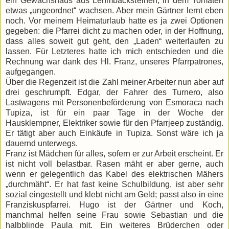
ein Gewächshaus aus Lehmbacksteinen, in dem Tomaten
etwas „ungeordnet“ wachsen. Aber mein Gärtner lernt eben
noch. Vor meinem Heimaturlaub hatte es ja zwei Optionen
gegeben: die Pfarrei dicht zu machen oder, in der Hoffnung,
dass alles soweit gut geht, den „Laden“ weiterlaufen zu
lassen. Für Letzteres hatte ich mich entschieden und die
Rechnung war dank des Hl. Franz, unseres Pfarrpatrones,
aufgegangen.
Über die Regenzeit ist die Zahl meiner Arbeiter nun aber auf
drei geschrumpft. Edgar, der Fahrer des Turnero, also
Lastwagens mit Personenbeförderung von Esmoraca nach
Tupiza, ist für ein paar Tage in der Woche der
Hausklempner, Elektriker sowie für den Pfarrjeep zuständig.
Er tätigt aber auch Einkäufe in Tupiza. Sonst wäre ich ja
dauernd unterwegs.
Franz ist Mädchen für alles, sofern er zur Arbeit erscheint. Er
ist nicht voll belastbar. Rasen mäht er aber gerne, auch
wenn er gelegentlich das Kabel des elektrischen Mähers
„durchmäht“. Er hat fast keine Schulbildung, ist aber sehr
sozial eingestellt und klebt nicht am Geld; passt also in eine
Franziskuspfarrei. Hugo ist der Gärtner und Koch,
manchmal helfen seine Frau sowie Sebastian und die
halbblinde Paula mit. Ein weiteres Brüderchen oder