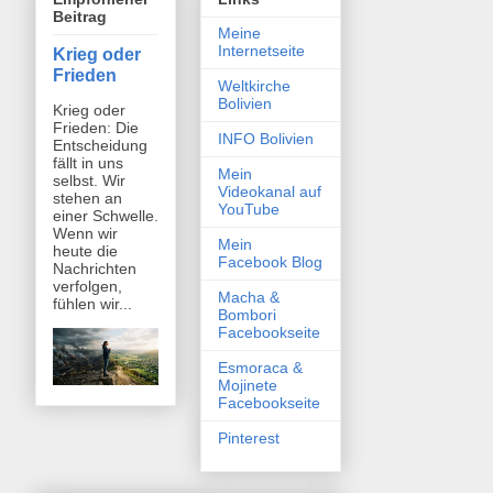
Beitrag
Meine
Internetseite
Krieg oder
Frieden
Weltkirche
Bolivien
Krieg oder
Frieden: Die
INFO Bolivien
Entscheidung
fällt in uns
Mein
selbst. Wir
Videokanal auf
stehen an
YouTube
einer Schwelle.
Wenn wir
Mein
heute die
Facebook Blog
Nachrichten
verfolgen,
Macha &
fühlen wir...
Bombori
Facebookseite
Esmoraca &
Mojinete
Facebookseite
Pinterest