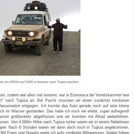
wir von 4500m auf 3200 m hinunter nach Tupiza tauchen.
ten, zudem war alles viel teurerer, war in Esmoraca die Vorratskammer leer
hrt" nach Tupiza an. Bei Parchi mussten wir einen zunächst trockenen
Wasserwalze entgegen. Ich konnte das Auto gerade noch auf eine kleine
ch im Wasser gestanden. Das habe ich noch nie erlebt, super aufregend!
en größtenteils abgeflossen und wir konnten mit Allrad weiterfahren.
lassen. Von 4.500m Höhe nach Tupiza runter waren wir in einem Nebelmeer
super. Nach 6 Stunden waren wir dann doch noch in Tupiza angekommen.
 Mit Franz und Huguito warte ich aufs verdiente Mittagessen. Später folgen