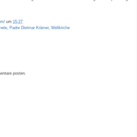
om/
um
15:27
nete
,
Padre Dietmar Krämer
,
Weltkirche
entare posten.