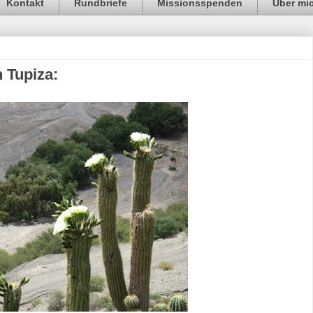
Kontakt
Rundbriefe
Missionsspenden
Über mi
h Tupiza: