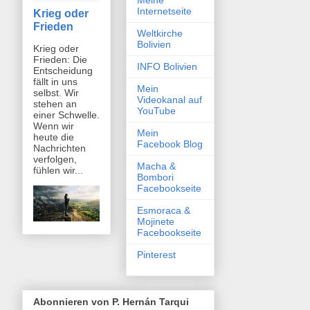
Meine
Internetseite
Krieg oder
Frieden
Weltkirche
Bolivien
Krieg oder
Frieden: Die
INFO Bolivien
Entscheidung
fällt in uns
Mein
selbst. Wir
Videokanal auf
stehen an
YouTube
einer Schwelle.
Wenn wir
Mein
heute die
Facebook Blog
Nachrichten
verfolgen,
Macha &
fühlen wir...
Bombori
Facebookseite
Esmoraca &
Mojinete
Facebookseite
Pinterest
Abonnieren von P. Hernán Tarqui