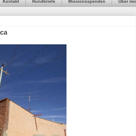
Kontakt
Rundbriefe
Missionsspenden
Über mi
aca